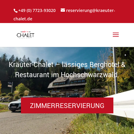
+49 (0) 7723-93020
reservierung@kraeuter-
chalet.de
ZIMMERRESERVIERUNG