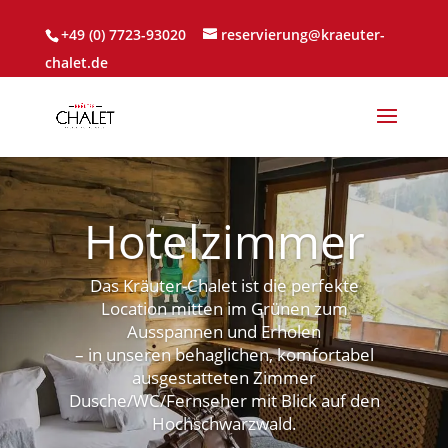
+49 (0) 7723-93020
reservierung@kraeuter-
chalet.de
Hotelzimmer
Das Kräuter-Chalet ist die perfekte
Location mitten im Grünen zum
Ausspannen und Erholen
– in unseren behaglichen, komfortabel
ausgestatteten Zimmer
Dusche/WC/Fernseher mit Blick auf den
Hochschwarzwald.