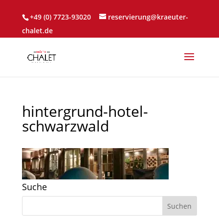
+49 (0) 7723-93020
reservierung@kraeuter-
chalet.de
hintergrund-hotel-
schwarzwald
Suche