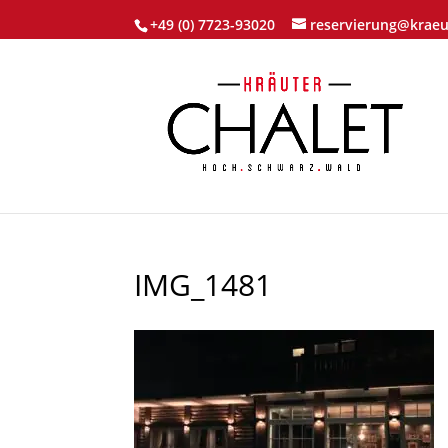
+49 (0) 7723-93020
reservierung@kraeu
IMG_1481