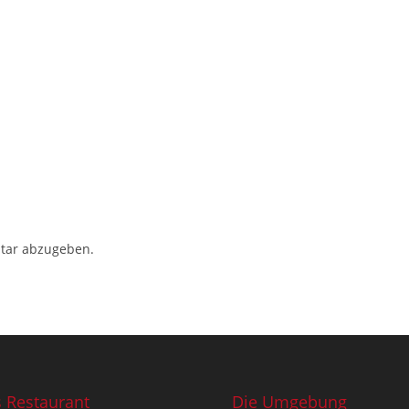
tar abzugeben.
 Restaurant
Die Umgebung